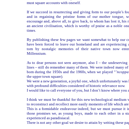
must square accounts with oneself.
If we succeed in resurrecting and giving form to our people’s f
and in regaining the pristine forms of our mother tongue, w
encourage and, above all, to give back, to whom has lost it, his r
an ancient civilisation, which is worthy of praise as a noble on
times.
By publishing these few pages we want somewhat to help our 
have been forced to leave our homeland and are experiencing a
torn by nostalgic memories of their native town now ente
Millennium.
As to dear persons not seen anymore, also I – the undeserving 
lines – still do remember many of them. We were indeed many of
born during the 1950s and the 1960s, when we played “
’ncoppa
the upper town square).
We were a new generation, a joyful one, which unfortunately was 
with profound difficulties considered of historic relevance now.
I would like to call everyone of you, but I don’t know where you a
I think we must be thankful for this new technological medium 
to reconstruct and recollect more easily moments of life which are
This is a formidable endeavour indeed, but we must pursue it in
those promises we, as young boys, made to each other in a sta
experienced as paradisiacal.
There is not any other goal we desire to attain by writing these pa