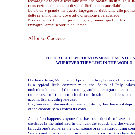
tecnologia che con discrezione offre una possibilità in più alla 
ricostruzione di momenti di vita difficilmente cancellabili.
Lo sforzo è grande ma questo impegno lo dobbiamo alle promes
dette in un momento dove tutto ci sembrava paradisiaco.
Non c'è altro fine in queste pagine, tranne quello di ridare
immagin
, ormai scolorite dal tempo.
i
Alfonso Caccese
TO OUR FELLOW COUNTRYMEN OF MONTEC
WHEREVER THEY LIVE IN THE WORLD
Our home town, Montecalvo Irpino – midway between Benevento
is a typical little community in the South of Italy, whe
underdevelopment of the economy, and the emigration ensuing f
the course of time enfeebled the inhabitants’ forces and 
accomplish anything relevant.
But, however unfavourable these conditions, they have not depr
of the capability to express its voice.
As it often happens, anyone that has been forced to leave his 
cherishes in the mind and in the heart the sounds and the voice
through one’s home, in the town square or in the surrounding coun
Sounds and voices that are preserved and come back without fa