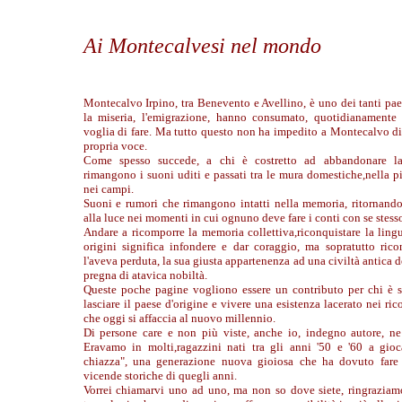
Ai Montecalvesi nel mondo
Montecalvo Irpino, tra Benevento e Avellino, è uno dei tanti
pae
la miseria, l'emigrazione, hanno consumato, quotidianamente 
voglia di fare. Ma tutto questo non ha impedito a Montecalvo di 
propria voce.
Come spesso succede, a chi è costretto ad abbandonare la 
rimangono i suoni uditi e passati tra le mura domestiche,nella p
nei campi.
Suoni e rumori che rimangono intatti nella memoria, ritornand
alla luce nei momenti in cui ognuno deve fare i conti con se stess
Andare a ricomporre la memoria collettiva,riconquistare la ling
origini significa infondere e dar coraggio, ma sopratutto rico
l'aveva perduta, la sua giusta appartenenza ad una civiltà antica d
pregna di atavica nobiltà.
Queste poche pagine vogliono essere un contributo per chi è st
lasciare il paese d'origine e vivere una esistenza lacerato nei ric
che oggi si affaccia al nuovo millennio.
Di persone care e non più viste, anche io, indegno autore, ne
Eravamo in molti,ragazzini nati tra gli anni '50 e '60 a gio
chiazza", una generazione nuova gioiosa che ha dovuto fare 
vicende storiche di quegli anni.
Vorrei chiamarvi uno ad uno, ma non so dove siete, ringrazia