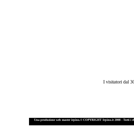
I visitatori dal 30/11/
Una produzione web master irpino.© COPYRIGHT Irpino.it 2008 - Tutti i diritti