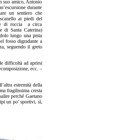
un suo amico, Antonio
un’escursione durante
are un sentiero che
scanello ai piedi del
te di roccia a circa
le di Santa Caterina)
ndolo lungo una pista
del fosso digradante a
za, seguendo il greto
difficoltà ad aprirsi
decomposizione, ecc. –
’altra estremità della
ma fragilissima cresta
risalire perché Gaetano
pi un po’ sportivi, sì,