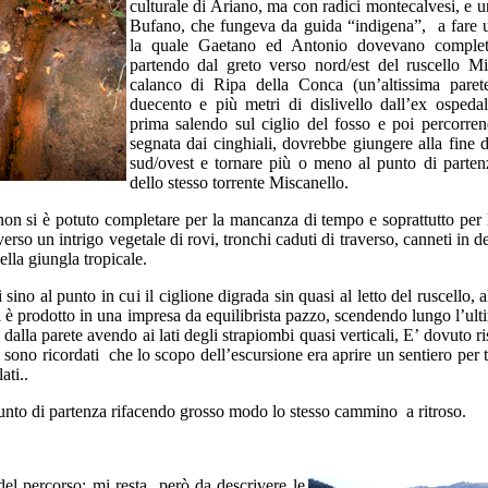
culturale di Ariano, ma con radici montecalvesi, e 
Bufano, che fungeva da guida “indigena”, a fare 
la quale Gaetano ed Antonio dovevano complet
partendo dal greto verso nord/est del ruscello Mi
calanco di Ripa della Conca (un’altissima pare
duecento e più metri di dislivello dall’ex ospeda
prima salendo sul ciglio del fosso e poi percorre
segnata dai cinghiali, dovrebbe giungere alla fine 
sud/ovest e tornare più o meno al punto di parten
dello stesso torrente Miscanello.
 si è potuto completare per la mancanza di tempo e soprattutto per le 
verso un intrigo vegetale di rovi, tronchi caduti di traverso, canneti in 
la giungla tropicale.
o al punto in cui il ciglione digrada sin quasi al letto del ruscello, all
i è prodotto in una impresa da equilibrista pazzo, scendendo lungo l’ulti
 dalla parete avendo ai lati degli strapiombi quasi verticali, E’ dovuto 
 sono ricordati che lo scopo dell’escursione era aprire un sentiero per ti
ati..
to di partenza rifacendo grosso modo lo stesso cammino a ritroso.
 del percorso; mi resta però da descrivere le