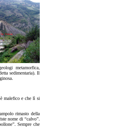
geologi metamorfica,
etta sedimentaria). Il
ginosa.
 malefico e che lì si
ampolo rimasto della
riste nome di “calvo”.
a pollone”. Sempre che