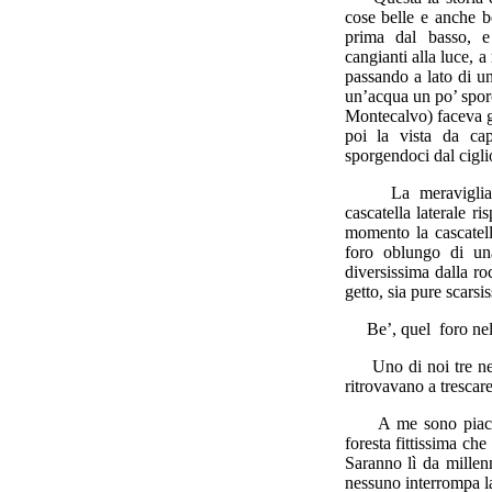
cose belle e anche be
prima dal basso, e
cangianti alla luce, a
passando a lato di un
un’acqua un po’ sporc
Montecalvo) faceva g
poi la vista da ca
sporgendoci dal cigli
La meraviglia mag
cascatella laterale ri
momento la cascatel
foro oblungo di una
diversissima dalla ro
getto, sia pure scars
Be’, quel foro nella
Uno di noi tre neanc
ritrovavano a trescar
A me sono piaciuti 
foresta fittissima ch
Saranno lì da millenn
nessuno interrompa l