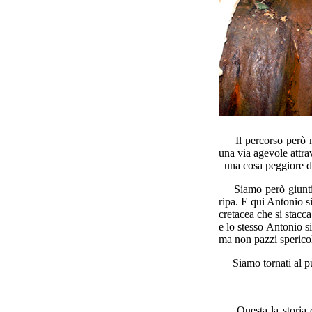
Il percorso però non
una via agevole attra
una cosa peggiore del
Siamo però giunti sin
ripa. E qui Antonio s
cretacea che si stacca
e lo stesso Antonio si
ma non pazzi spericol
Siamo tornati al pun
Questa la storia