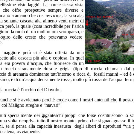
llissime viste laggiù. La parete stessa vista
 che offre prospettive sempre diverse e
 mano a amano che ci si avvicina, la si scala,
a sonante cascata alta almeno venti metri di
a però, la quale (cosa incredibile per l’arida
irare la ruota di un mulino ora scomparso, e
pogiro delle creste che potevamo vedere
o.
giore però ci è stata offerta da una
spetto alla cascata più alta e copiosa. In quel
la era povera d’acqua, che fuoriesce da un
 roccia stranamente dura e grigia (tipo di roccia chiamata dai 
ccia di arenaria dominante tutt’intorno e ricca di fossili marini – ed è d
issimo, è di un’acqua densamente rossa, molto più rossa dell’acqua ferru
 roccia è l’occhio del Diavolo.
he si è avvicinato perché crede come i nostri antenati che il posto è
e col Maligno streghe e “mavari”.
specialmente dei giganteschi pioppi che forse costituiscono lo sc
e una volta ricopriva tutto il nostro monte, prima che si guadagnasse il t
i, se si pensa alla capacità inesausta degli alberi di riprodursi “vi
a catena, ovviamente.