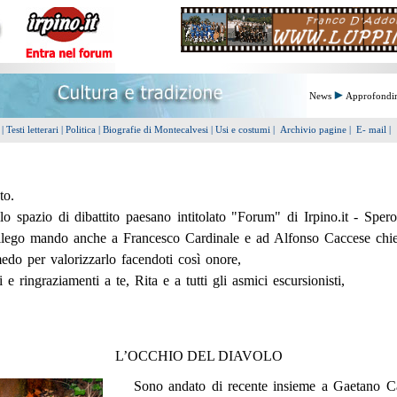
News
Approfondi
a
|
Testi letterari
|
Politica
|
Biografie di Montecalvesi
|
Usi e costumi
|
Archivio pagine
|
E- mail
|
to.
lo spazio di dibattito paesano intitolato "Forum" di Irpino.it - Sper
 allego mando anche a Francesco Cardinale e ad Alfonso Caccese chi
edo per valorizzarlo facendoti così onore,
 e ringraziamenti a te, Rita e a tutti gli asmici escursionisti,
L’OCCHIO DEL DIAVOLO
Sono andato di recente insieme a Gaetano C