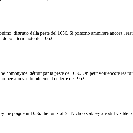
nimo, distrutto dalla peste del 1656. Si possono ammirare ancora i rest
a dopo il terremoto del 1962.
aine homonyme, détruit par la peste de 1656. On peut voir encore les rui
ndonnée après le tremblement de terre de 1962.
by the
plague in 1656, the ruins of St. Nicholas abbey are stilI visible, a