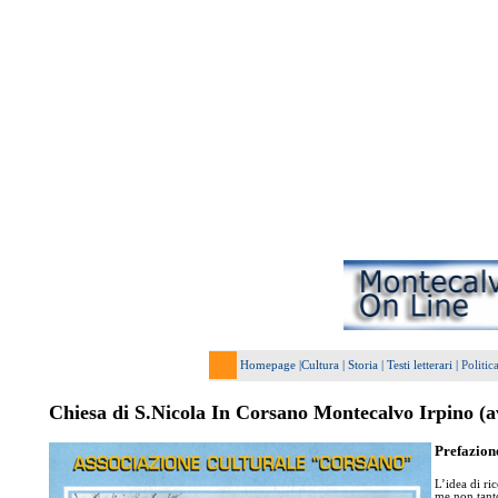
Homepage
|
Cultura
|
Storia
|
Testi letterari
|
Politic
Chiesa di S.Nicola In Corsano Montecalvo Irpino (a
Prefazion
L’idea di ri
me non tanto