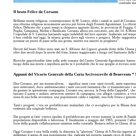
contrada mos
Il beato Felice da Corsano
.
Brillante mente religiosa. contemporaneo di M. Lutero, ebbe i natali in quel di Corsano v
una riforma religiosa sicuramente ancora più ferrea degli Eremiti Agostiniani. La rifor
Felice, Deliceto che a quei tempi si chiamava appunto iliceto, in provincia di Foggia. Q
Puglia, Campania, Molise e Basilicata. Corsano allora era convento, uno dei 14. A Monteca
l’ospedale di S. Caterina lasciando segni indelebili del loro operato. Inalterato nel tem
è ben visibile tutt’oggi, la misera grotta dove egli viveva e pregava. Molto suggestiva
portasse un pezzo di pane nella sua grotta, mentre era assorto in preghiera”.
Devoti del beato Felice sono stati sia S. Alfonso dei Liguori grande dotto della Chiesa 
oltre due secoli dopo la morte del frate, hanno soggiornato a lungo nel Santuario della
Ricerche approfondite fatte nella sede romana del Centro Generale Agostiniano hanno a
luogo della sua morte e sepoltura anche se è probabile che le sue spoglie si trovino sot
Appunti del Vicario Generale della Curia Arcivescovile di Benevento *
Dire Corsano, per me montecalvese, significa tante cose: tanti ricordi, tante esperi
suoi sotterranei, dove ambientavamo i tanti racconti fantasiosi che ci trasmettevano i 
da gustare in spensierata compagnia. Corsano era, ancora, la Festa della Cappella”, che 
lasciare il paese e andare, attraverso sentieri di campagna, con allegre comitive, a vi
zona di una bella avventura: una popolazione calda e ospitale, una fede fresca e genuina
Tanti i progetti: c’era un prefabbricato malandato che ci accoglieva per la Messa domen
restituire alla originale bellezza.
Dai progetti ai fatti: veniva ripulito il prefabbricato per vivere insieme la notte di Natal
popolazione disponibile e laboriosa. E finalmente a maggio del 1985, presente l’allo
forte della grande collaborazione esistente nella contrada. Restava infine la Chiesa: di
Oggi Corsano è una bella realtà: lo dimostra la “gloriosa” Chiesa di S.Nicola riaperta 
millennio il segno di una popolazione che, radicata nel proprio passato ricco di fede, si 