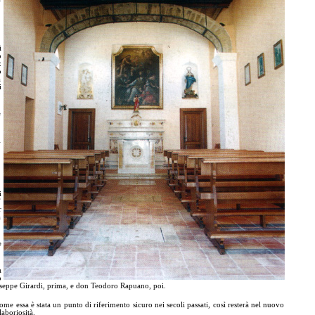
i
o
:
o
a
i
e
l
i
”
r
a
e
a
o
Giuseppe Girardi, prima, e don Teodoro Rapuano, poi.
e essa è stata un punto di riferimento sicuro nei secoli passati, così resterà nel nuovo
laboriosità.