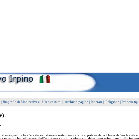
a
|
Biografie di Montecalvesi
|
Usi e costumi
|
Archivio pagine
|
Itinerari
|
Religione
|
Prodotti tipi
v)
e
costruire quello che c’era da ricostruire e restaurare ciò che si poteva della Chiesa di San Nicola
 ragazzi), che sulla scorta dell’esperienza positiva vissuta qualche anno prima con il rifacimen