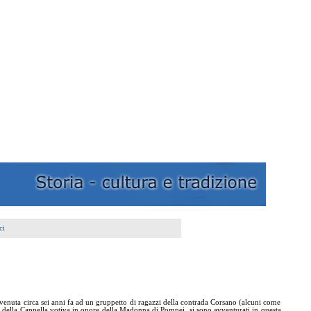
ci
 è venuta circa sei anni fa ad un gruppetto di ragazzi della contrada Corsano (alcuni come
to della Cappella votiva in onore della Madonna di Pompei, si sono avventurati in questa