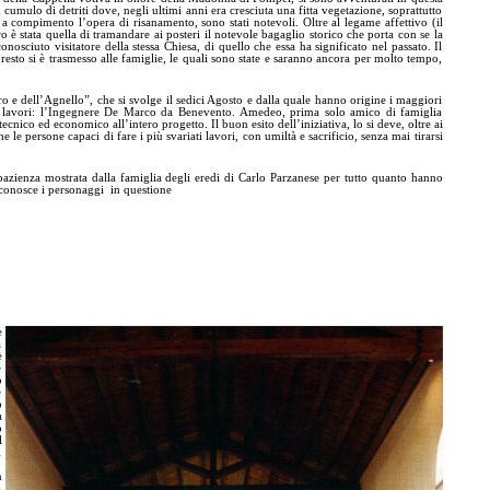
umulo di detriti dove, negli ultimi anni era cresciuta una fitta vegetazione, soprattutto
e a compimento l’opera di risanamento, sono stati notevoli. Oltre al legame affettivo (il
 è stata quella di tramandare ai posteri il notevole bagaglio storico che porta con se la
sciuto visitatore della stessa Chiesa, di quello che essa ha significato nel passato. Il
esto si è trasmesso alle famiglie, le quali sono state e saranno ancora per molto tempo,
 e dell’Agnello”, che si svolge il sedici Agosto e dalla quale hanno origine i maggiori
 dei lavori: l’Ingegnere De Marco da Benevento. Amedeo, prima solo amico di famiglia
ico ed economico all’intero progetto. Il buon esito dell’iniziativa, lo si deve, oltre ai
che le persone capaci di fare i più svariati lavori, con umiltà e sacrificio, senza mai tirarsi
pazienza mostrata dalla famiglia degli eredi di Carlo Parzanese per tutto quanto hanno
 conosce i personaggi in questione
e
a
e
e
ò
e
o
a
o
l
l
o
n
a