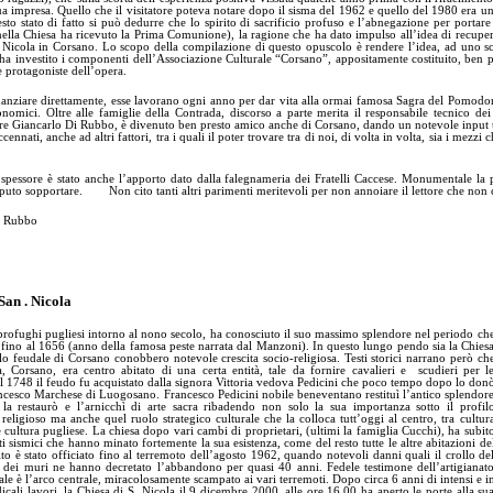
a impresa. Quello che il visitatore poteva notare dopo il sisma del 1962 e quello del 1980 era un c
sto stato di fatto si può dedurre che lo spirito di sacrificio profuso e l’abnegazione per portar
 nella Chiesa ha ricevuto la Prima Comunione), la ragione che ha dato impulso all’idea di recupero
 Nicola in Corsano. Lo scopo della compilazione di questo opuscolo è rendere l’idea, ad uno scono
ha investito i componenti dell’Associazione Culturale “Corsano”, appositamente costituito, ben pr
e protagoniste dell’opera.
nanziare direttamente, esse lavorano ogni anno per dar vita alla ormai famosa Sagra del Pomodoro
onomici. Oltre alle famiglie della Contrada, discorso a parte merita il responsabile tecnico
re Giancarlo Di Rubbo, è divenuto ben presto amico anche di Corsano, dando un notevole input tecn
cennati, anche ad altri fattori, tra i quali il poter trovare tra di noi, di volta in volta, sia i mezzi 
spessore è stato anche l’apporto dato dalla falegnameria dei Fratelli Caccese. Monumentale la 
puto sopportare. Non cito tanti altri parimenti meritevoli per non annoiare il lettore che non
i Rubbo
San . Nicola
rofughi pugliesi intorno al nono secolo, ha conosciuto il suo massimo splendore nel periodo ch
fino al 1656 (anno della famosa peste narrata dal Manzoni). In questo lungo pendo sia la Chies
llo feudale di Corsano conobbero notevole crescita socio-religiosa. Testi storici narrano però ch
, Corsano, era centro abitato di una certa entità, tale da fornire cavalieri e scudieri per l
l 1748 il feudo fu acquistato dalla signora Vittoria vedova Pedicini che poco tempo dopo lo don
ancesco Marchese di Luogosano. Francesco Pedicini nobile beneventano restituì l’antico splendor
, la restaurò e l’arnicchì di arte sacra ribadendo non solo la sua importanza sotto il profil
 religioso ma anche quel ruolo strategico culturale che la colloca tutt’oggi al centro, tra cultur
 cultura pugliese. La chiesa dopo vari cambi di proprietari, (ultimi la famiglia Cucchi), ha subit
ti sismici che hanno minato fortemente la sua esistenza, come del resto tutte le altre abitazioni de
lto è stato officiato fino al terremoto dell’agosto 1962, quando notevoli danni quali il crollo de
e dei muri ne hanno decretato l’abbandono per quasi 40 anni. Fedele testimone dell’artigianat
e è l’arco centrale, miracolosamente scampato ai vari terremoti. Dopo circa 6 anni di intensi e i
adicali lavori, la Chiesa di S. Nicola il 9 dicembre 2000, alle ore 16,00 ha aperto le porte alla su