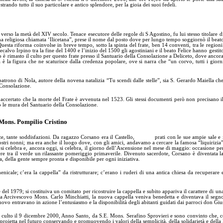
trando tutto il suo particolare e antico splendore, per la gioia dei suoi fedeli.
erso la metà del XIV secolo. Tenace esecutore delle regole di S Agostino, fu lui stesso titolare d
ma religiosa chiamata ‘Ilicetana”, prese il nome dal posto dove per lungo tempo soggiornò il beat
uesta riforma coinvolse in breve tempo, sotto la spinta del frate, ben 14 conventi, tra le regioni
lvo Irpino tra la fine del 1400 e l’inizio del 1500 gli agostiniani e il beato Felice hanno gestit
po è rimasto il culto per questo frate presso il Santuario della Consolazione a Deliceto, dove ancor
 è la figura che ne scaturisce dalla credenza popolare, ove si narra che “un corvo, tutti i giorn
patrono di Nola, autore della novena natalizia “Tu scendi dalle stelle”, sia S. Gerardo Maiella ch
 Consolazione.
ccertato che la morte del Frate è avvenuta nel 1523. Gli stessi documenti però non precisano i
to le mura del Santuario della Consolazione.
Mons. Pompilio Cristino
enze, tante soddisfazioni. Da ragazzo Corsano era il Castello, prati con le sue ampie sale e 
nostri nonni; ma era anche il luogo dove, con gli amici, andavamo a cercare la famosa “liquirizia
si celebra e, ancora oggi, si celebra, il giorno dell’Ascensione nel mese di maggio: occasione pe
vere tra il verde un rilassante pomeriggio primaverile. Divenuto sacerdote, Corsano è diventata l
, della gente sempre pronta e disponibile per ogni iniziativa.
icale; c’era la cappella” da ristrutturare; c’erano i ruderi di una antica chiesa da recuperare 
e del 1979; si costituiva un comitato per ricostruire la cappella e subito appariva il carattere di un
ra Arcivescovo Mons. Carlo Minchiatti, la nuova cappella veniva benedetta e diventava il segn
 nuovo entravano in azione l’entusiasmo e la disponibilità degli abitanti guidati dai parroci don 
al culto il 9 dicembre 2000, Anno Santo, da S.E. Mons. Serafino Sprovieri e sono convinto che, com
proietta nel futuro conservando e promuovendo i valori della semplicità, della solidarietà e della 