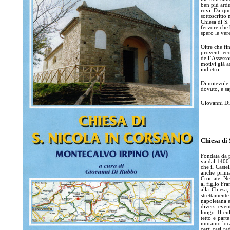
ben più ardu
rovi. Da que
sottoscritto
Chiesa di S.
fervore che 
spero le ver
Oltre che fi
proventi ec
dell’Assesso
motivi già ac
indietro.
Di notevole 
dovuto, e sa
Giovanni D
Chiesa di 
Fondata da p
va dal 1400 
che il Caste
anche prima
Crociate. Ne
al figlio Fr
alla Chiesa
strettamente
napoletana e
diversi even
luogo. Il cu
tetto e part
muramo local
certi casi r