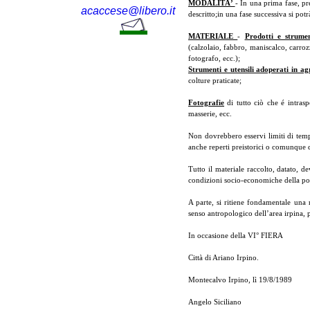
MODALITÀ’
- In una prima fase, pr
acaccese@libero.it
descritto;in una fase successiva si pot
MATERIALE
-
Prodotti e strumen
(calzolaio, fabbro, maniscalco, carrozz
fotografo, ecc.);
Strumenti e utensili adoperati in ag
colture praticate;
Fotografie
di tutto ciò che é intraspo
masserie, ecc.
Non dovrebbero esservi limiti di temp
anche reperti preistorici o comunque 
Tutto il materiale raccolto, datato, dev
condizioni socio-economiche della popo
A parte, si ritiene fondamentale una 
senso antropologico dell’area irpina,
In occasione della VI° FIERA
Città di Ariano Irpino.
Montecalvo Irpino, lì 19/8/1989
Angelo Siciliano