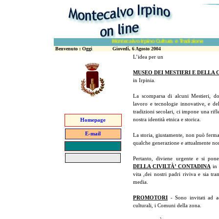
Montecalvo Irpino Cultura e Tradizione di Alf
Benvenuto : Oggi
Giovedì, 6 Agosto 2004
L’idea per un
MUSEO DEI MESTIERI E DELLA 
in Irpinia.
La scomparsa di alcuni Mestieri, do
lavoro e tecnologie innovative, e del
tradizioni secolari, ci impone una rif
nostra identità etnica e storica.
Homepage
E-mail
La storia, giustamente, non può fermar
qualche generazione e attualmente non
Pertanto, diviene urgente e si pon
DELLA CIVILTÀ’ CONTADINA
in 
vita ,dei nostri padri riviva e sia 
media.
PROMOTORI
- Sono invitati ad acc
culturali, i Comuni della zona.